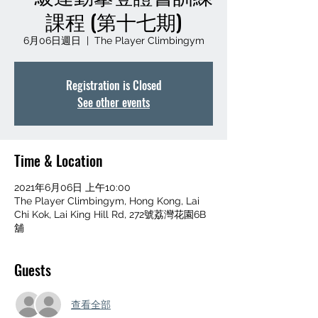
課程 (第十七期)
6月06日週日
  |  
The Player Climbingym
Registration is Closed
See other events
Time & Location
2021年6月06日 上午10:00
The Player Climbingym, Hong Kong, Lai
Chi Kok, Lai King Hill Rd, 272號荔灣花園6B
舖
Guests
查看全部