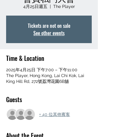
4月25日週五
  |  
The Player
Tickets are not on sale
See other events
Time & Location
2025年4月25日 下午7:00 – 下午11:00
The Player, Hong Kong, Lai Chi Kok, Lai
King Hill Rd, 272號荔灣花園6B舖
Guests
+ 40 位其他賓客
About the Event