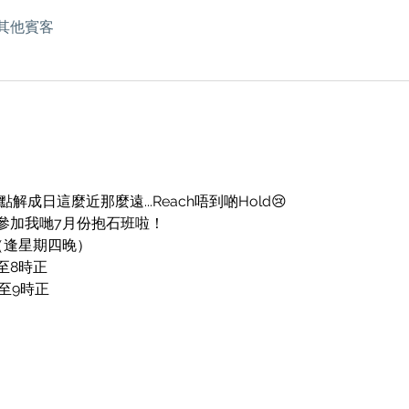
 位其他賓客
】
；點解成日這麼近那麼遠...Reach唔到啲Hold😢
參加我哋7月份抱石班啦！
8日（逢星期四晚）
7至8時正
8至9時正