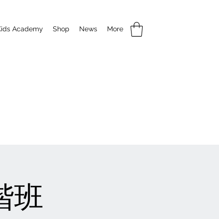
Kids Academy
Shop
News
More
階班