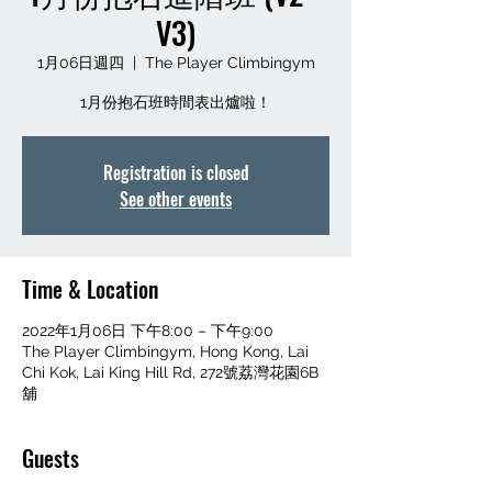
V3)
1月06日週四
  |  
The Player Climbingym
1月份抱石班時間表出爐啦！
Registration is closed
See other events
Time & Location
2022年1月06日 下午8:00 – 下午9:00
The Player Climbingym, Hong Kong, Lai
Chi Kok, Lai King Hill Rd, 272號荔灣花園6B
舖
Guests